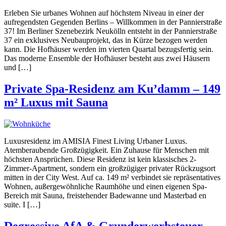
Erleben Sie urbanes Wohnen auf höchstem Niveau in einer der
aufregendsten Gegenden Berlins – Willkommen in der Pannierstraße
37! Im Berliner Szenebezirk Neukölln entsteht in der Pannierstraße
37 ein exklusives Neubauprojekt, das in Kürze bezogen werden
kann. Die Hofhäuser werden im vierten Quartal bezugsfertig sein.
Das moderne Ensemble der Hofhäuser besteht aus zwei Häusern
und […]
Private Spa-Residenz am Ku’damm – 149
m² Luxus mit Sauna
Luxusresidenz im AMISIA Finest Living Urbaner Luxus.
Atemberaubende Großzügigkeit. Ein Zuhause für Menschen mit
höchsten Ansprüchen. Diese Residenz ist kein klassisches 2-
Zimmer-Apartment, sondern ein großzügiger privater Rückzugsort
mitten in der City West. Auf ca. 149 m² verbindet sie repräsentatives
Wohnen, außergewöhnliche Raumhöhe und einen eigenen Spa-
Bereich mit Sauna, freistehender Badewanne und Masterbad en
suite. I […]
Degressive AfA & Grunderwerbsteuer